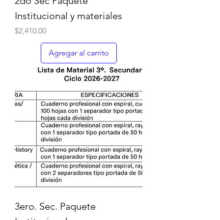
2do Sec Paquete
Institucional y materiales
Precio
$2,410.00
Agregar al carrito
3ero. Sec. Paquete