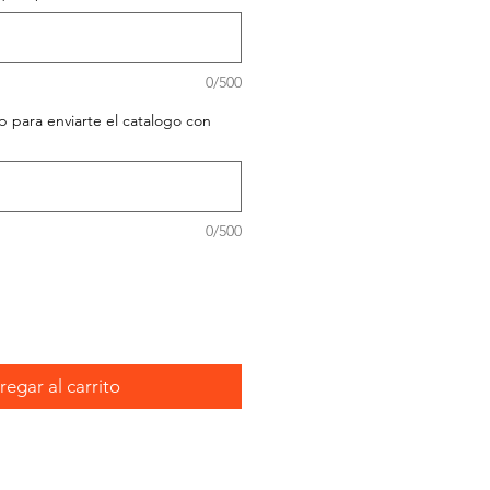
0/500
para enviarte el catalogo con
0/500
egar al carrito