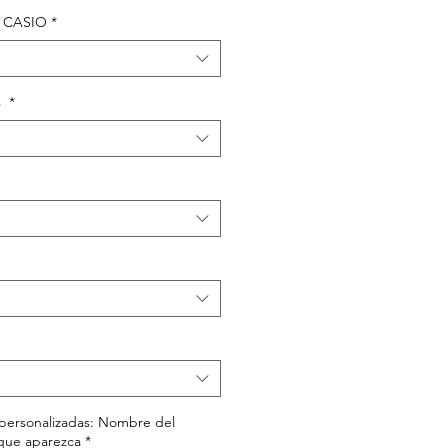
ca CASIO
*
s
*
s personalizadas: Nombre del
que aparezca
*