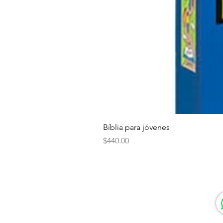
Bíblia para jóvenes
Precio
$440.00
Contáctanos
477-804-8880