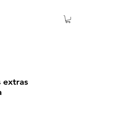
 extras
a