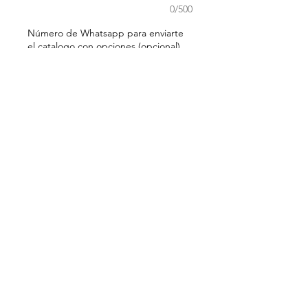
0/500
Número de Whatsapp para enviarte
el catalogo con opciones (opcional)
0/500
Cantidad
*
Agregar al carrito
Regresar